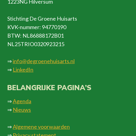
1223NG Hilversum
Stichting De Groene Huisarts
KVK-nummer: 94770190
BTW: NL86888172B01
NL25TRIO0320923215
⇒
info@degroenehuisarts.nl
⇒
LinkedIn
BELANGRIJKE PAGINA’S
⇒
Agenda
⇒
Nieuws
⇒
Algemene voorwaarden
⇒
Privacy statement