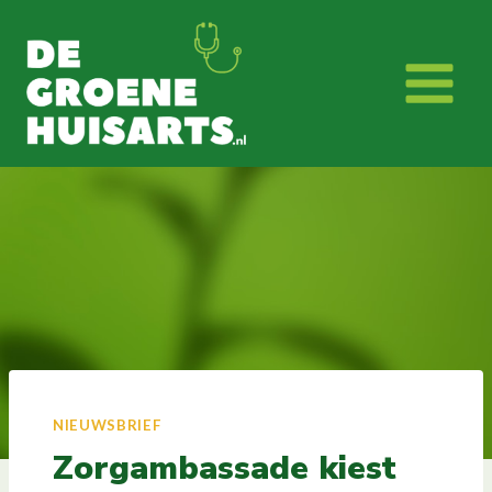
Doorgaan
naar
inhoud
NIEUWSBRIEF
Zorgambassade kiest