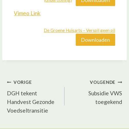
(ondertiteling)
Vimeo Link
De Groene Huisarts – Verspil geen pil
Downloaden
Bericht
VORIGE
VOLGENDE
DGH tekent
Subsidie VWS
navigatie
Handvest Gezonde
toegekend
Voedseltransitie