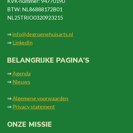
KVK-nummer: 94770190
BTW: NL86888172B01
NL25TRIO0320923215
⇒
info@degroenehuisarts.nl
⇒
LinkedIn
BELANGRIJKE PAGINA’S
⇒
Agenda
⇒
Nieuws
⇒
Algemene voorwaarden
⇒
Privacy statement
ONZE MISSIE