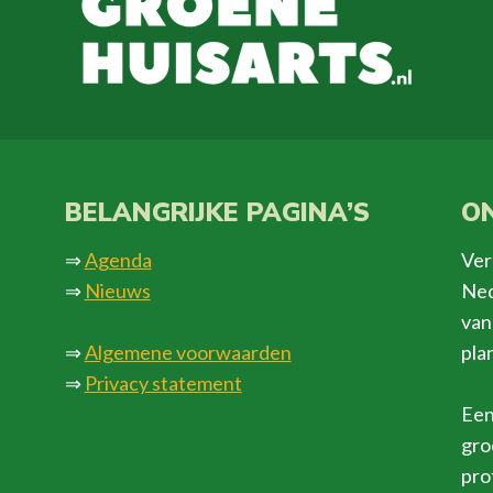
BELANGRIJKE PAGINA’S
ON
⇒
Agenda
Ver
⇒
Nieuws
Ned
van
⇒
Algemene voorwaarden
pla
⇒
Privacy statement
Een
gro
pro