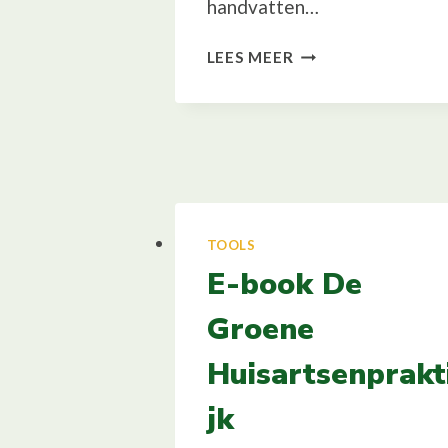
handvatten…
FTO
LEES MEER
GENEESMIDDELEN
&
MILIEU
TOOLS
E-book De
Groene
Huisartsenprakt
jk